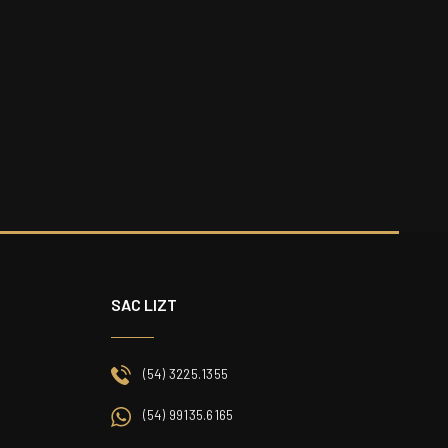
SAC LIZT
(54) 3225.1355
S
(54) 99135.6165